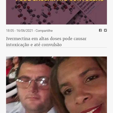
18:05 - 16/06/2021
- Compartilhe
Ivermectina em altas doses pode causar
intoxicação e até convulsão