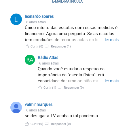
E-MAIL/MATRICULA
leonardo soares
6 anos atrás
Único intuito das escolas com essas medidas é
financeiro. Agora uma pergunta: Se as escolas
tem condições de repor as aulas on line; pra que
...
ler mais
escola física?????? Brasil; país de otarios e
Curtir
(0)
Responder
(1)
ignorantes.
Rádio Atlas
6 anos atrás
Quando você estudar a respeito da
importância da "escola física" terá
capacidade dar uma opinião mais técnica
...
ler mais
e profissional, sem ser baseada em
Curtir
(1)
Responder
(0)
"achismos".
valmir marques
6 anos atrás
se desligar a TV acaba a tal pandemia...
Curtir
(0)
Responder
(0)