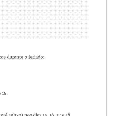
os durante o feriado:
e 18.
até 19h30) nos dias 15, 16, 17 e 18.