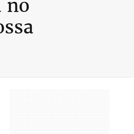
a no
ossa