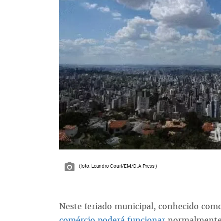
(foto: Leandro Couri/EM/D.A Press )
Neste feriado municipal, conhecido com
comércio poderá funcionar
normalmente 