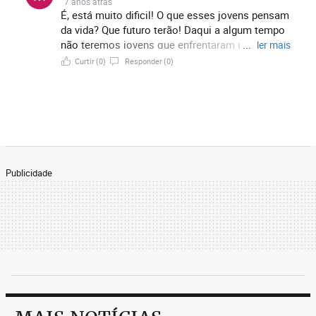
7 anos atrás
É, está muito dificil! O que esses jovens pensam
da vida? Que futuro terão! Daqui a algum tempo
não teremos jovens que enfrentaram uma
...
ler mais
escola e se formaram em uma profissão! Fico
Curtir
(0)
Responder
(0)
com dó das crianças que estão nascendo agora,
se não forem bem amparadas pelos pais, ficarão
perdidas. São tantos envolvimentos com
drogas! Quase todos os assassinatos de jovens,
tem droga envolvida! Além de tudo querem
ganhar vida fácil, muitas vezes roubam para
sustento do vício!
Publicidade