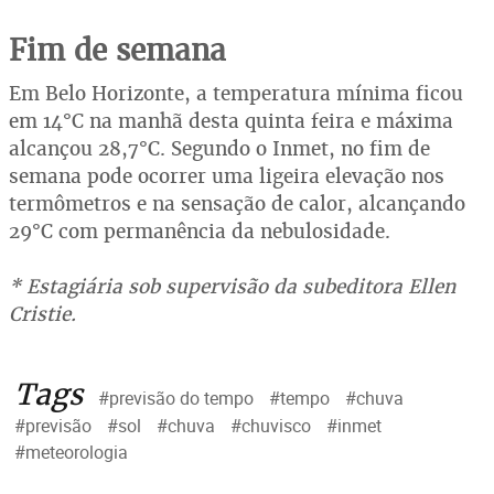
Fim de semana
Em Belo Horizonte, a temperatura mínima ficou
em 14°C na manhã desta quinta feira e máxima
alcançou 28,7°C. Segundo o Inmet, no fim de
semana pode ocorrer uma ligeira elevação nos
termômetros e na sensação de calor, alcançando
29°C com permanência da nebulosidade.
* Estagiária sob supervisão da subeditora Ellen
Cristie.
Tags
#previsão do tempo
#tempo
#chuva
#previsão
#sol
#chuva
#chuvisco
#inmet
#meteorologia