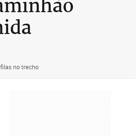
caminhão
nida
filas no trecho