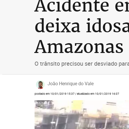
Acidente e
deixa idos
Amazonas
O trânsito precisou ser desviado para
João Henrique do Vale
postado em 10/01/2019 15:37 / atualizado em 10/01/2019 16:07