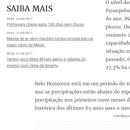
O nível d
SAIBA MAIS
Paraopeba
do ano. Ma
06:00 - 22/09/2017
Primavera chega após 100 dias sem chuva
piorou. D
09:02 - 12/09/2017
conjunto 
Massa de ar seco mantém tempo ensolarado na
capacidade
maior parte de Minas
situação m
08:26 - 07/09/2017
passado, é
Tempo seco deixa BH em alerta e cidades do
interior com clima de deserto
27,3% há 
Belo Horizonte está em um período de 101
ano as precipitações estão abaixo do es
precipitação nos primeiros nove meses 
histórica dos últimos 65 anos para o mes