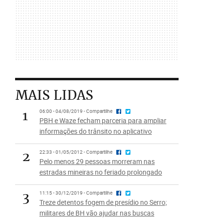
MAIS LIDAS
1
06:00 - 04/08/2019 - Compartilhe
PBH e Waze fecham parceria para ampliar
informações do trânsito no aplicativo
2
22:33 - 01/05/2012 - Compartilhe
Pelo menos 29 pessoas morreram nas
estradas mineiras no feriado prolongado
3
11:15 - 30/12/2019 - Compartilhe
Treze detentos fogem de presídio no Serro;
militares de BH vão ajudar nas buscas