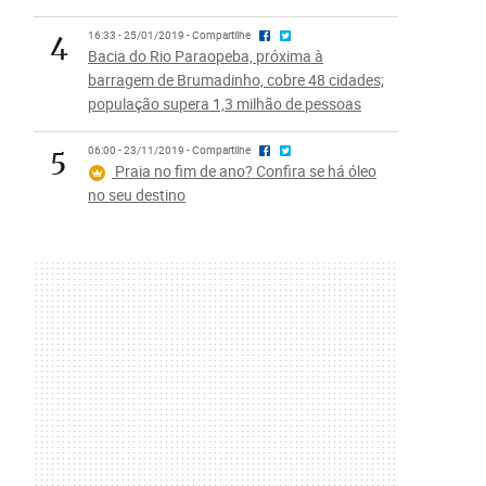
4
16:33 - 25/01/2019 - Compartilhe
Bacia do Rio Paraopeba, próxima à
barragem de Brumadinho, cobre 48 cidades;
população supera 1,3 milhão de pessoas
5
06:00 - 23/11/2019 - Compartilhe
Praia no fim de ano? Confira se há óleo
no seu destino