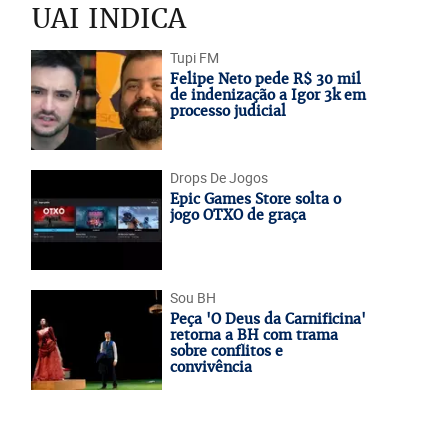
UAI INDICA
Tupi FM
Felipe Neto pede R$ 30 mil
de indenização a Igor 3k em
processo judicial
Drops De Jogos
Epic Games Store solta o
jogo OTXO de graça
Sou BH
Peça 'O Deus da Carnificina'
retorna a BH com trama
sobre conflitos e
convivência