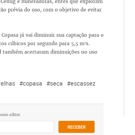
 Cemig e mineradoras, entes que exploram
ção prévia do uso, com o objetivo de evitar
Copasa já vai diminuir sua captação para o
os cúbicos por segundo para 5,5 m³s.
ld também acertaram diminuições no uso
velhas
#copasa
#seca
#escassez
osso editor
RECEBER