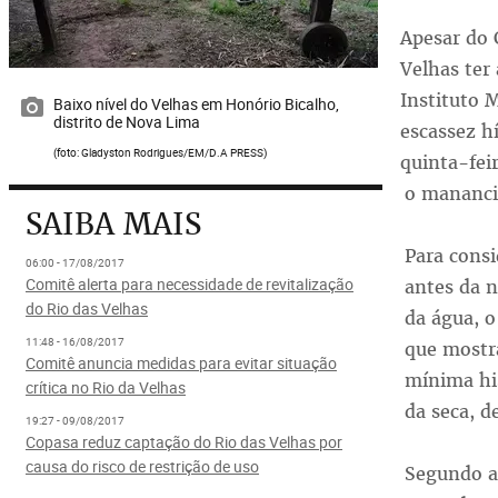
Apesar do 
Velhas ter
Instituto 
Baixo nível do Velhas em Honório Bicalho,
distrito de Nova Lima
escassez h
(foto: Gladyston Rodrigues/EM/D.A PRESS)
quinta-fei
o manancia
SAIBA MAIS
Para consi
06:00 - 17/08/2017
Comitê alerta para necessidade de revitalização
antes da n
do Rio das Velhas
da água, o
11:48 - 16/08/2017
que mostr
Comitê anuncia medidas para evitar situação
mínima hi
crítica no Rio da Velhas
da seca, d
19:27 - 09/08/2017
Copasa reduz captação do Rio das Velhas por
causa do risco de restrição de uso
Segundo a