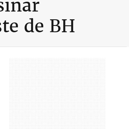
sinar
ste de BH