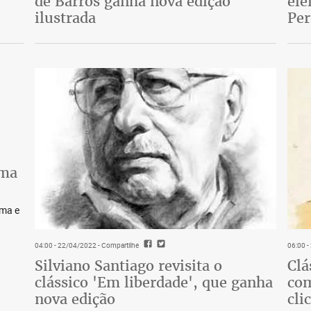
de Barros ganha nova edição
ele
ilustrada
Pe
lma
lma e
04:00 - 22/04/2022
- Compartilhe
06:00 
Silviano Santiago revisita o
Clá
clássico 'Em liberdade', que ganha
com
nova edição
cli