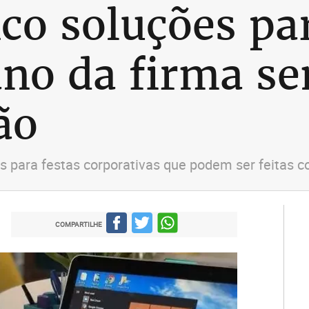
nco soluções pa
ano da firma s
ão
as para festas corporativas que podem ser feitas c
COMPARTILHE