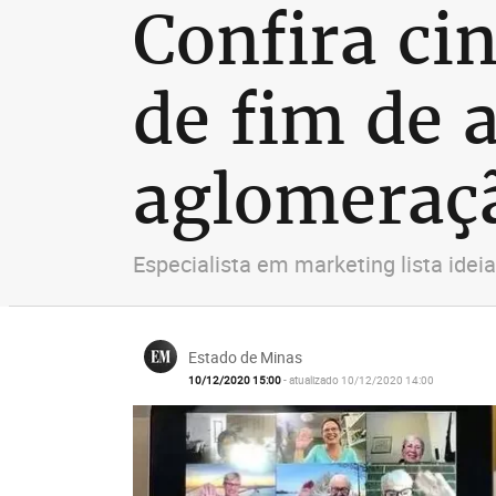
Confira ci
de fim de 
aglomeraç
Especialista em marketing lista idei
Estado de Minas
10/12/2020 15:00
- atualizado 10/12/2020 14:00