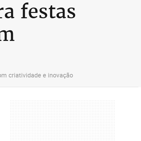
ra festas
em
om criatividade e inovação