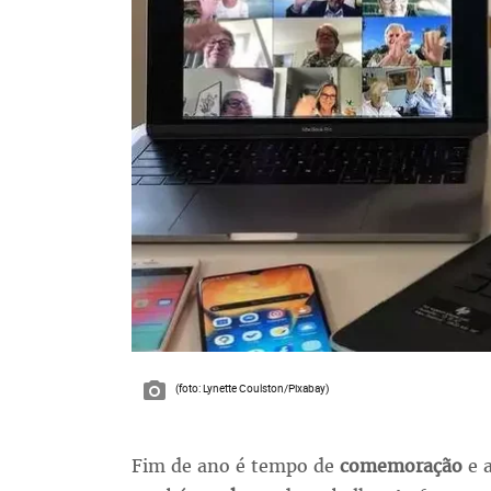
(foto: Lynette Coulston/Pixabay)
Fim de ano é tempo de
comemoração
e a