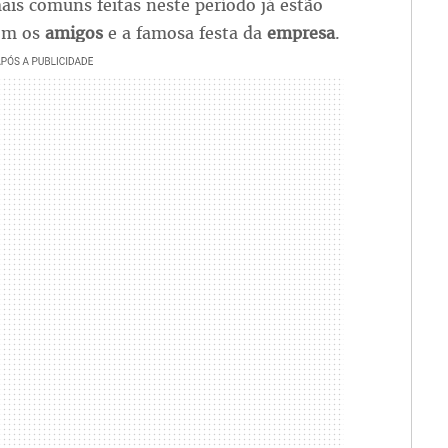
ais comuns feitas neste período já estão
com os
amigos
e a famosa festa da
empresa
.