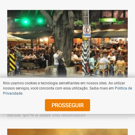
Nós usamos cookies e tecnologia semelhantes em nossos sites. Ao utilizar
nossos serviços, você concorda com essa utilização. Saiba mais em
Política de
Privacidade
.
16:52 - 25/11/2021
- Compartilhe
PROSSEGUIR
Bares e restaurantes de BH têm expectativa de
lucrar 90% a mais em dezembro