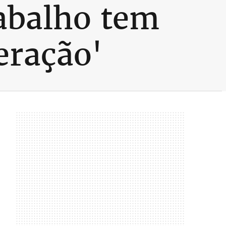
abalho tem
eração'