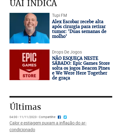
UAI INDICA
Tupi FM
Alex Escobar recebe alta
após cirurgia para retirar
tumor: 'Duas semanas de
molho'
Drops De Jogos
NÃO ESQUEÇA NESTE
SÁBADO: Epic Games Store
solta os jogos Beacon Pines
e We Were Here Together
de graça
Últimas
04:00 - 11/11/2023 - Compartilhe
Calor e estiagem puxam a inflação do ar-
condicionado