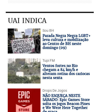
UAI INDICA
Sou BH
Parada Negra Negra LGBT+
leva cultura e mobilização
ao Centro de BH neste
domingo (09)
Tupi FM
Ventos fortes no Rio
chegam a 84 km/h e
alteram rotina dos cariocas
nesta sexta
Drops De Jogos
NÃO ESQUEÇA NESTE
SÁBADO: Epic Games Store
solta os jogos Beacon Pines
e We Were Here Together
de graça