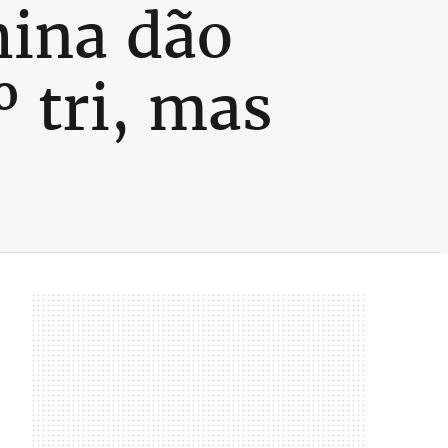
hina dão
º tri, mas