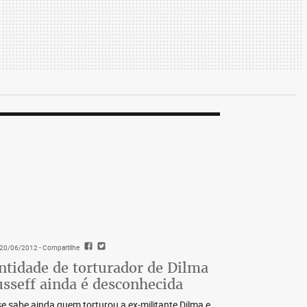
- 20/06/2012
- Compartilhe
ntidade de torturador de Dilma
sseff ainda é desconhecida
e sabe ainda quem torturou a ex-militante Dilma e