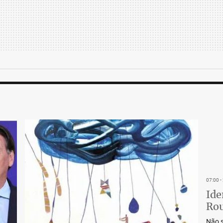
07:00 
Ide
Rou
Não s