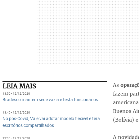
As
operaç
LEIA MAIS
fazem par
13:50 - 12/12/2020
Bradesco mantém sede vazia e testa funcionários
americana
Buenos Air
13:40 - 12/12/2020
No pós-Covid, Vale vai adotar modelo flexível e terá
(Bolívia) 
escritórios compartilhados
A novidad
13:30 - 12/12/2020