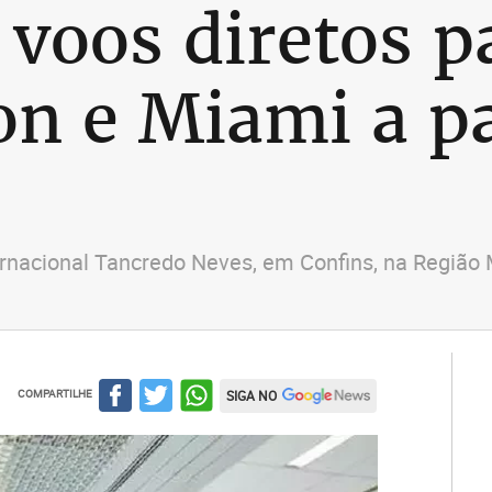
 voos diretos 
on e Miami a pa
ernacional Tancredo Neves, em Confins, na Região
COMPARTILHE
SIGA NO