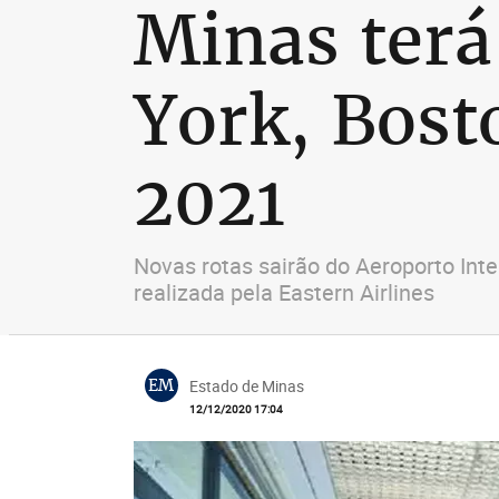
Minas terá
York, Bost
2021
Novas rotas sairão do Aeroporto Int
realizada pela Eastern Airlines
EM
Estado de Minas
12/12/2020 17:04