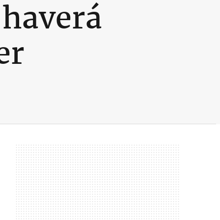
 haverá
er