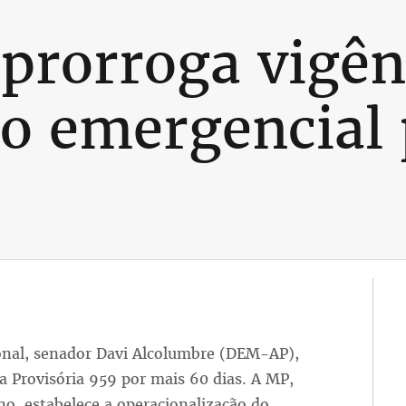
prorroga vigên
io emergencial
onal, senador Davi Alcolumbre (DEM-AP),
a Provisória 959 por mais 60 dias. A MP,
no, estabelece a operacionalização do