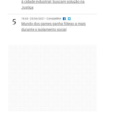
à cidade industrial, buscam solução na
Justiça
5
18:43 - 25/04/2021 - Compartilhe
Mundo dos games ganha fôlego a mais
durante o isolamento social