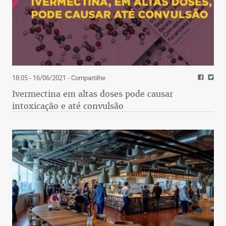
18:05 - 16/06/2021
- Compartilhe
Ivermectina em altas doses pode causar
intoxicação e até convulsão