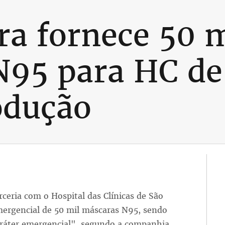
a fornece 50 m
95 para HC de
odução
eria com o Hospital das Clínicas de São
mergencial de 50 mil máscaras N95, sendo
aráter emergencial", segundo a companhia.