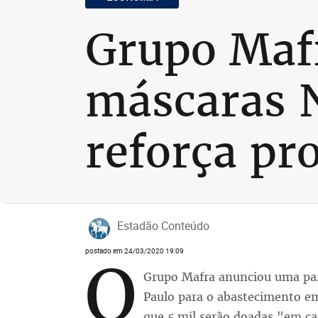
Grupo Mafr
máscaras N
reforça pr
Estadão Conteúdo
postado em 24/03/2020 19:09
O
Grupo Mafra anunciou uma parc
Paulo para o abastecimento e
que 5 mil serão doadas "em c