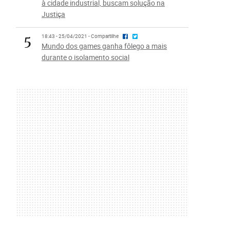
à cidade industrial, buscam solução na
Justiça
5
18:43 - 25/04/2021 - Compartilhe
Mundo dos games ganha fôlego a mais
durante o isolamento social