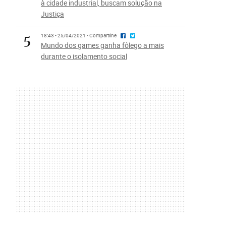
à cidade industrial, buscam solução na
Justiça
5
18:43 - 25/04/2021 - Compartilhe
Mundo dos games ganha fôlego a mais
durante o isolamento social