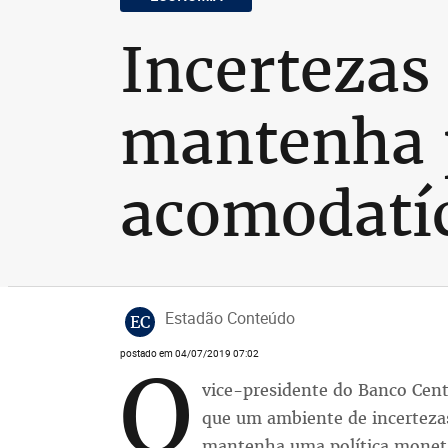
Incertezas
mantenha p
acomodatíc
Estadão Conteúdo
EC
postado em 04/07/2019 07:02
O
vice-presidente do Banco Cent
que um ambiente de incertezas
mantenha uma política monetár