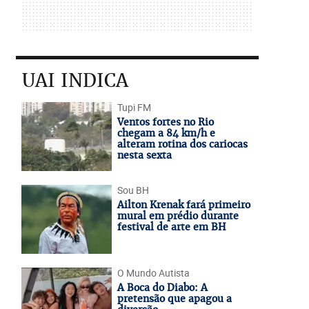
UAI INDICA
Tupi FM
Ventos fortes no Rio
chegam a 84 km/h e
alteram rotina dos cariocas
nesta sexta
Sou BH
Ailton Krenak fará primeiro
mural em prédio durante
festival de arte em BH
O Mundo Autista
A Boca do Diabo: A
pretensão que apagou a