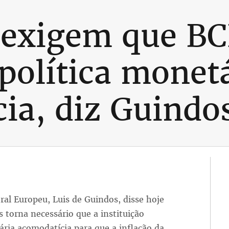
 exigem que B
olítica monetá
ia, diz Guindo
ral Europeu, Luis de Guindos, disse hoje
 torna necessário que a instituição
ia acomodatícia para que a inflação da