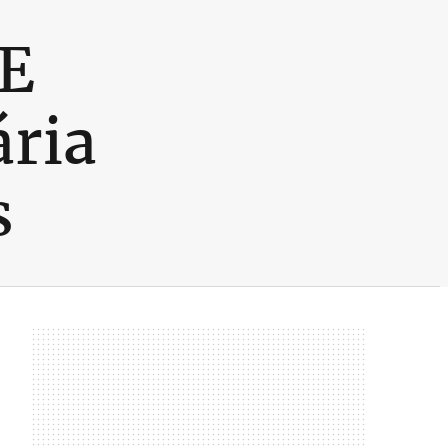
CE
ria
s