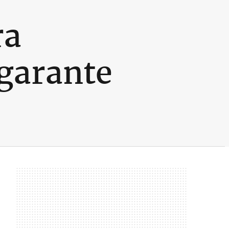
ra
garante