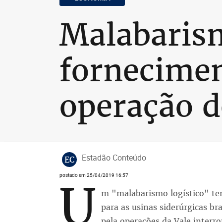
Malabarism
fornecimen
operação d
Estadão Conteúdo
EC
postado em 25/04/2019 16:57
U
m "malabarismo logístico" te
para as usinas siderúrgicas br
pela operações da Vale inter