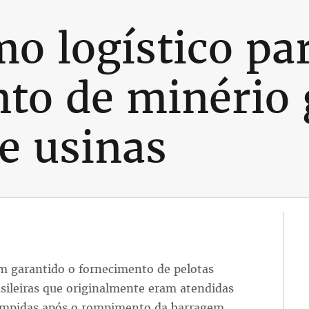
o logístico pa
to de minério 
e usinas
m garantido o fornecimento de pelotas
asileiras que originalmente eram atendidas
rompidas após o rompimento da barragem