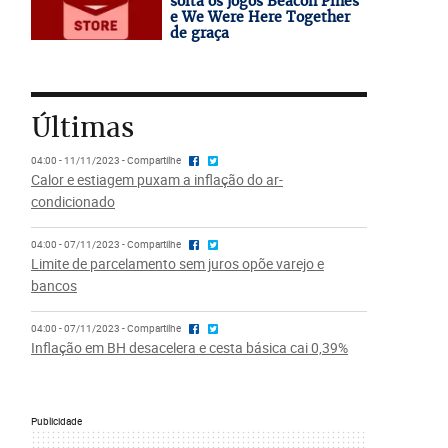
solta os jogos Beacon Pines
e We Were Here Together
de graça
Últimas
04:00 - 11/11/2023 - Compartilhe
Calor e estiagem puxam a inflação do ar-
condicionado
04:00 - 07/11/2023 - Compartilhe
Limite de parcelamento sem juros opõe varejo e
bancos
04:00 - 07/11/2023 - Compartilhe
Inflação em BH desacelera e cesta básica cai 0,39%
Publicidade