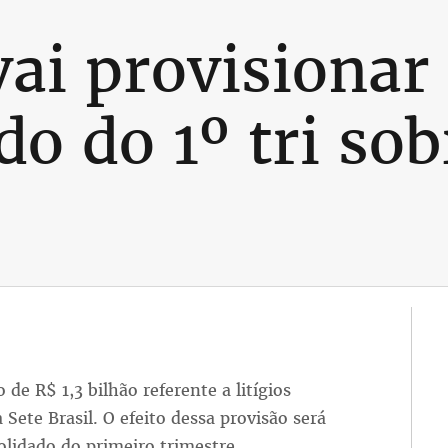
ai provisionar 
o do 1º tri sob
de R$ 1,3 bilhão referente a litígios
Sete Brasil. O efeito dessa provisão será
lidado do primeiro trimestre.