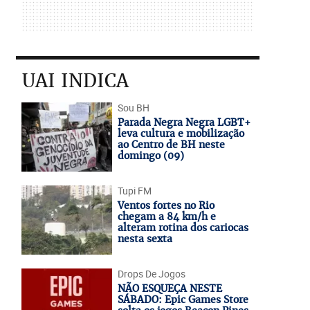
UAI INDICA
Sou BH
Parada Negra Negra LGBT+
leva cultura e mobilização
ao Centro de BH neste
domingo (09)
Tupi FM
Ventos fortes no Rio
chegam a 84 km/h e
alteram rotina dos cariocas
nesta sexta
Drops De Jogos
NÃO ESQUEÇA NESTE
SÁBADO: Epic Games Store