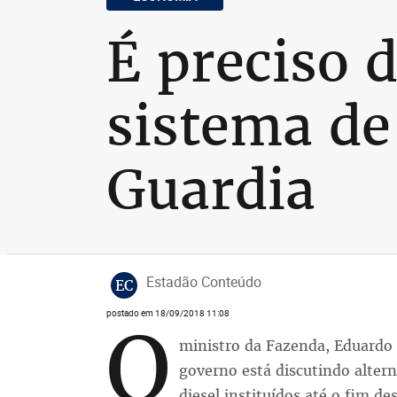
É preciso 
sistema de 
Guardia
Estadão Conteúdo
EC
postado em 18/09/2018 11:08
O
ministro da Fazenda, Eduardo G
governo está discutindo altern
diesel instituídos até o fim de