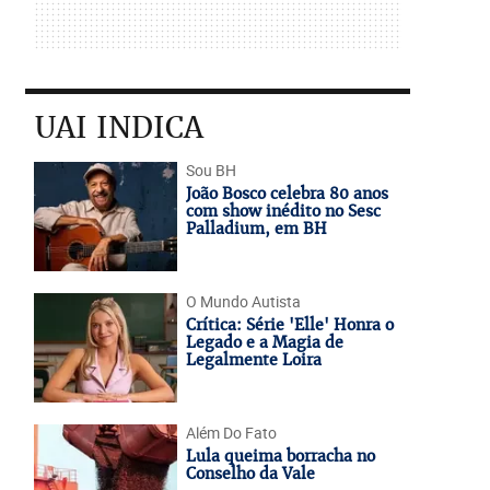
UAI INDICA
Sou BH
João Bosco celebra 80 anos
com show inédito no Sesc
Palladium, em BH
O Mundo Autista
Crítica: Série 'Elle' Honra o
Legado e a Magia de
Legalmente Loira
Além Do Fato
Lula queima borracha no
Conselho da Vale