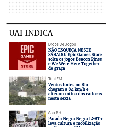
UAI INDICA
Drops De Jogos
NÃO ESQUEÇA NESTE
SÁBADO: Epic Games Store
solta os jogos Beacon Pines
e We Were Here Together
de graça
Tupi FM
Ventos fortes no Rio
chegam a 84 km/h e
alteram rotina dos cariocas
nesta sexta
Sou BH
Parada Negra Negra LGBT+
leva cultura e mobilização