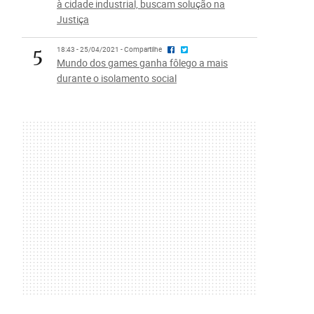
à cidade industrial, buscam solução na
Justiça
5
18:43 - 25/04/2021 - Compartilhe
Mundo dos games ganha fôlego a mais
durante o isolamento social