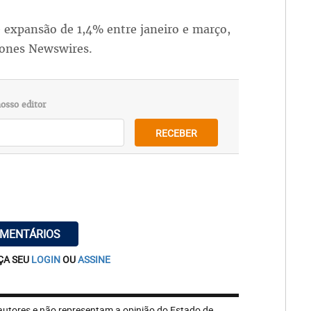
e expansão de 1,4% entre janeiro e março,
Jones Newswires.
osso editor
RECEBER
OMENTÁRIOS
ÇA SEU
LOGIN
OU
ASSINE
autores e não representam a opinião do Estado de