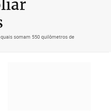
liar
s
os quais somam 550 quilômetros de