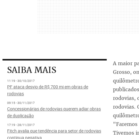
A maior p
SAIBA MAIS
Grosso, on
quilômetr
11:19 - 30/10/2017
PF ataca desvio de R$ 700 mi em obras de
publicados
rodovias
rodovias,
09:15 - 30/11/2017
rodovias. 
Concessionárias de rodovias querem adiar obras
quilômetro
de duplicação
"Faremos n
17:19 - 28/11/2017
Fitch avalia que tendência para setor de rodovias
Tivemos i
continua negativa