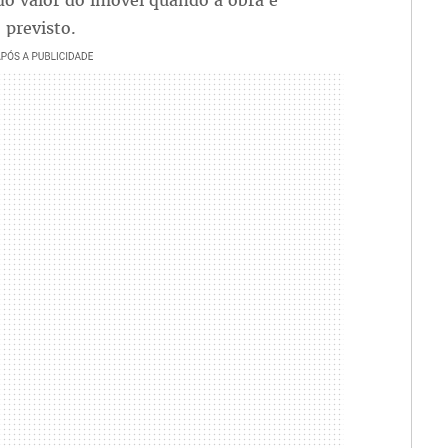
do valor do imóvel quando a obra é
 previsto.