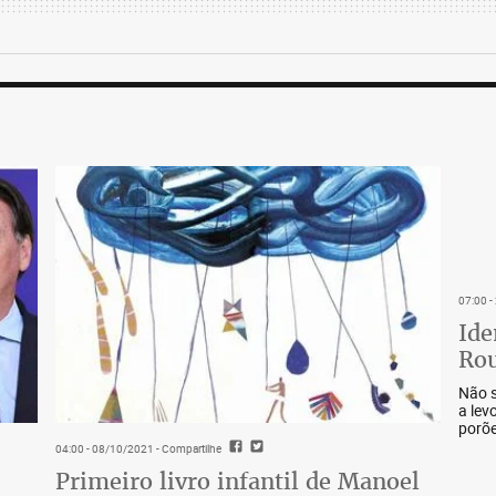
07:00 
Ide
Rou
Não s
a lev
porõe
04:00 - 08/10/2021
- Compartilhe
Primeiro livro infantil de Manoel