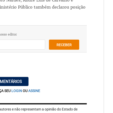
to Nardes, André Luis de Carvalho e
inistério Público também declarou posição
osso editor
RECEBER
OMENTÁRIOS
ÇA SEU
LOGIN
OU
ASSINE
autores e não representam a opinião do Estado de