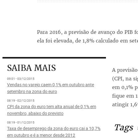
Para 2016, a previsão de avanço do PIB f
ela foi elevada, de 1,8% calculado em se
SAIBA MAIS
A previsão
(CPI, na s
09:01 - 03/12/2015
Vendas no varejo caem 0,1% em outubro ante
em 0,1% p
setembro na zona do euro
fique em 1
08:19 - 02/12/2015
atingir 1
CPI da zona do euro tem alta anual de 0,1% em
novembro, abaixo do previsto
08:19 - 01/12/2015
Tags
Taxa de desemprego da zona do euro cai a 10,7%
em outubro e é a menor desde 2012