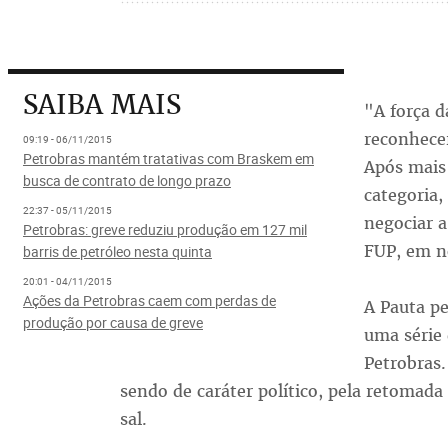
SAIBA MAIS
"A força d
reconhecer
09:19 - 06/11/2015
Petrobras mantém tratativas com Braskem em
Após mais 
busca de contrato de longo prazo
categoria,
22:37 - 05/11/2015
negociar a
Petrobras: greve reduziu produção em 127 mil
FUP, em no
barris de petróleo nesta quinta
20:01 - 04/11/2015
Ações da Petrobras caem com perdas de
A Pauta pe
produção por causa de greve
uma série 
Petrobras.
sendo de caráter político, pela retomada
sal.