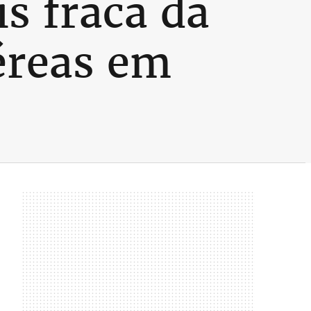
s fraca da
éreas em