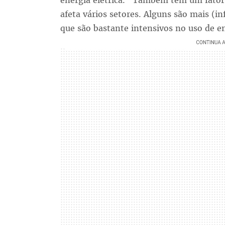
energia elétrica. "Também tem um fator d
afeta vários setores. Alguns são mais (i
que são bastante intensivos no uso de en