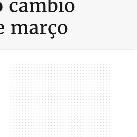
o câmbio
de março