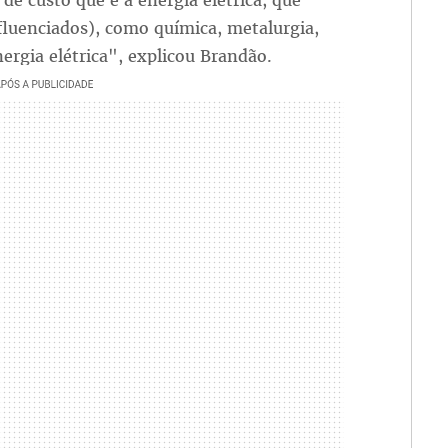
e custo que é a energia elétrica, que
nfluenciados), como química, metalurgia,
ergia elétrica", explicou Brandão.