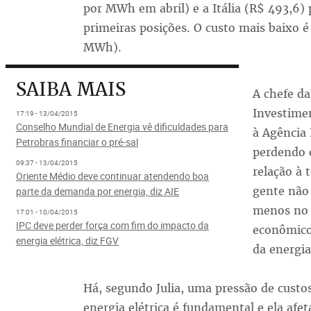
por MWh em abril) e a Itália (R$ 493,6
primeiras posições. O custo mais baixo 
MWh).
SAIBA MAIS
A chefe da
Investimen
17:19 - 13/04/2015
Conselho Mundial de Energia vê dificuldades para
à Agência 
Petrobras financiar o pré-sal
perdendo 
09:37 - 13/04/2015
relação à 
Oriente Médio deve continuar atendendo boa
gente não
parte da demanda por energia, diz AIE
menos no 
17:01 - 10/04/2015
IPC deve perder força com fim do impacto da
econômico
energia elétrica, diz FGV
da energia
Há, segundo Julia, uma pressão de custos
energia elétrica é fundamental e ela afe