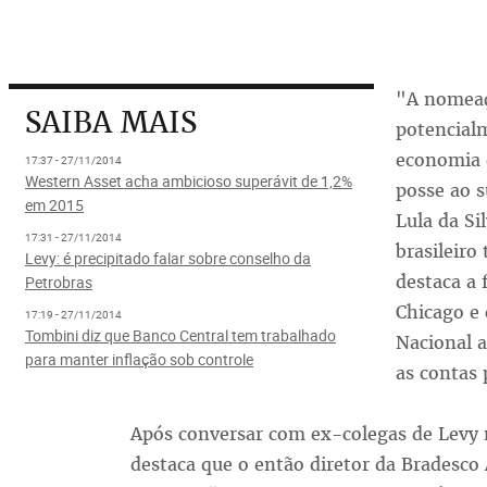
"A nomeaç
SAIBA MAIS
potencialm
economia 
17:37 - 27/11/2014
Western Asset acha ambicioso superávit de 1,2%
posse ao s
em 2015
Lula da Si
17:31 - 27/11/2014
brasileiro
Levy: é precipitado falar sobre conselho da
destaca a
Petrobras
Chicago e 
17:19 - 27/11/2014
Tombini diz que Banco Central tem trabalhado
Nacional a
para manter inflação sob controle
as contas 
Após conversar com ex-colegas de Levy n
destaca que o então diretor da Bradesco