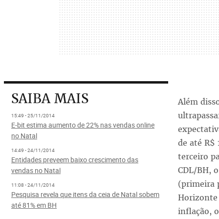
SAIBA MAIS
Além disso
ultrapassa
15:49 - 25/11/2014
E-bit estima aumento de 22% nas vendas online
expectativ
no Natal
de até R$ 
14:49 - 24/11/2014
terceiro p
Entidades preveem baixo crescimento das
CDL/BH, o
vendas no Natal
(primeira 
11:08 - 24/11/2014
Pesquisa revela que itens da ceia de Natal sobem
Horizonte
até 81% em BH
inflação,