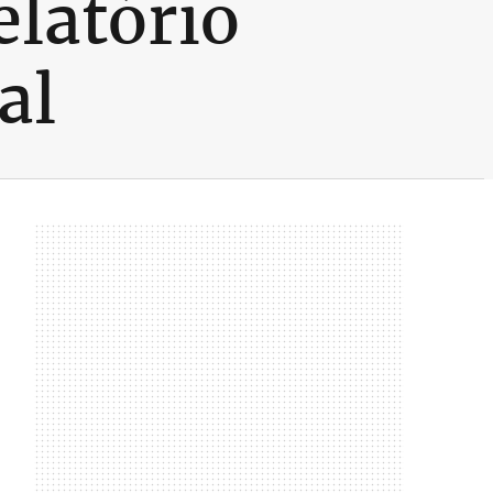
elatório
al