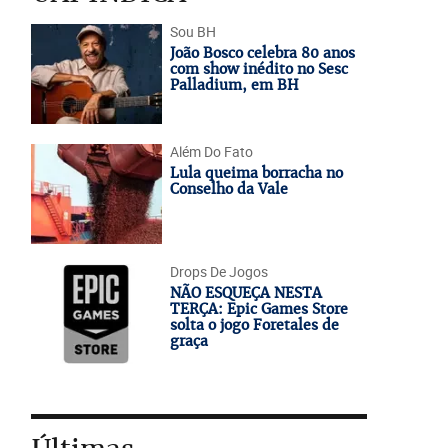
Sou BH
João Bosco celebra 80 anos
com show inédito no Sesc
Palladium, em BH
Além Do Fato
Lula queima borracha no
Conselho da Vale
Drops De Jogos
NÃO ESQUEÇA NESTA
TERÇA: Epic Games Store
solta o jogo Foretales de
graça