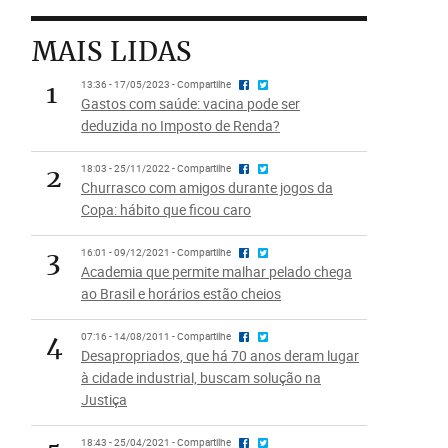
MAIS LIDAS
1
13:36 - 17/05/2023 - Compartilhe
Gastos com saúde: vacina pode ser
deduzida no Imposto de Renda?
2
18:03 - 25/11/2022 - Compartilhe
Churrasco com amigos durante jogos da
Copa: hábito que ficou caro
3
16:01 - 09/12/2021 - Compartilhe
Academia que permite malhar pelado chega
ao Brasil e horários estão cheios
4
07:16 - 14/08/2011 - Compartilhe
Desapropriados, que há 70 anos deram lugar
à cidade industrial, buscam solução na
Justiça
18:43 - 25/04/2021 - Compartilhe