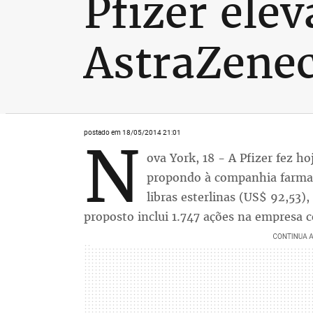
Pfizer ele
AstraZene
postado em 18/05/2014 21:01
N
ova York, 18 - A Pfizer fez ho
propondo à companhia farmacê
libras esterlinas (US$ 92,53),
proposto inclui 1.747 ações na empresa 