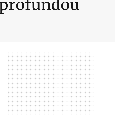
aprofundou
e