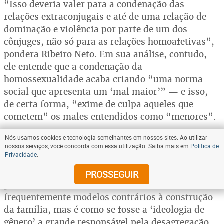
“Isso deveria valer para a condenação das
relações extraconjugais e até de uma relação de
dominação e violência por parte de um dos
cônjuges, não só para as relações homoafetivas”,
pondera Ribeiro Neto. Em sua análise, contudo,
ele entende que a condenação da
homossexualidade acaba criando “uma norma
social que apresenta um ‘mal maior’” — e isso,
de certa forma, “exime de culpa aqueles que
cometem” os males entendidos como “menores”.
“Por exemplo: o homem é adúltero, trai sua
Nós usamos cookies e tecnologia semelhantes em nossos sites. Ao utilizar
esposa e não respeita outras mulheres. Mas isso
nossos serviços, você concorda com essa utilização. Saiba mais em
Política de
Privacidade
.
não é considerado tão grave, pois ele não é
homossexual…”, reflete, com ironia. “A
PROSSEGUIR
publicidade e o consumismo oferecem
frequentemente modelos contrários à construção
da família, mas é como se fosse a ‘ideologia de
gênero’ a grande responsável pela desagregação