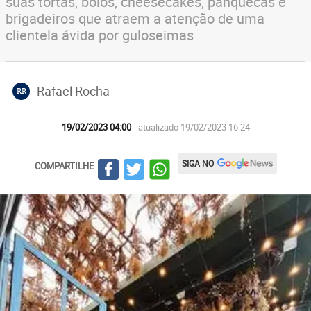
suas tortas, bolos, cheesecakes, panquecas e
brigadeiros que atraem a atenção de uma
clientela ávida por guloseimas
Rafael Rocha
RR
19/02/2023 04:00
- atualizado 19/02/2023 16:24
SIGA NO
COMPARTILHE