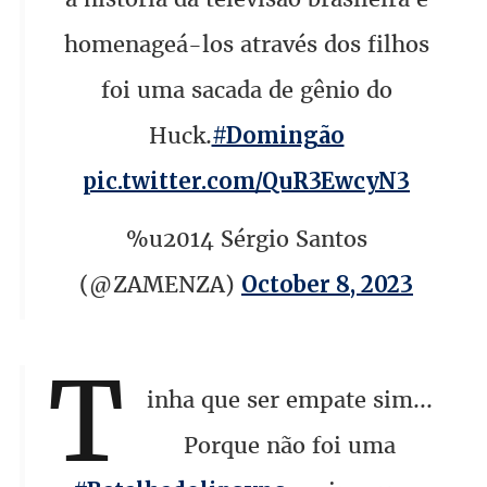
homenageá-los através dos filhos
foi uma sacada de gênio do
Huck.
#Domingão
pic.twitter.com/QuR3EwcyN3
%u2014 Sérgio Santos
(@ZAMENZA)
October 8, 2023
T
inha que ser empate sim...
Porque não foi uma