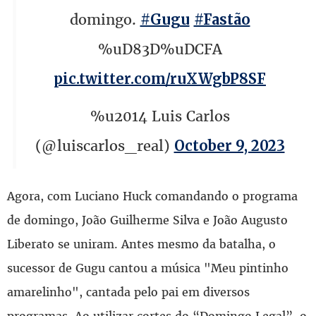
domingo.
#Gugu
#Fastão
%uD83D%uDCFA
pic.twitter.com/ruXWgbP8SF
%u2014 Luis Carlos
(@luiscarlos_real)
October 9, 2023
Agora, com Luciano Huck comandando o programa
de domingo, João Guilherme Silva e João Augusto
Liberato se uniram. Antes mesmo da batalha, o
sucessor de Gugu cantou a música "Meu pintinho
amarelinho", cantada pelo pai em diversos
programas. Ao utilizar cortes do “Domingo Legal”, o