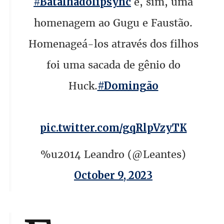
e, sim, uma
#Batalhadolipsync
homenagem ao Gugu e Faustão.
Homenageá-los através dos filhos
foi uma sacada de gênio do
Huck.
#Domingão
pic.twitter.com/gqRlpVzyTK
%u2014 Leandro (@Leantes)
October 9, 2023