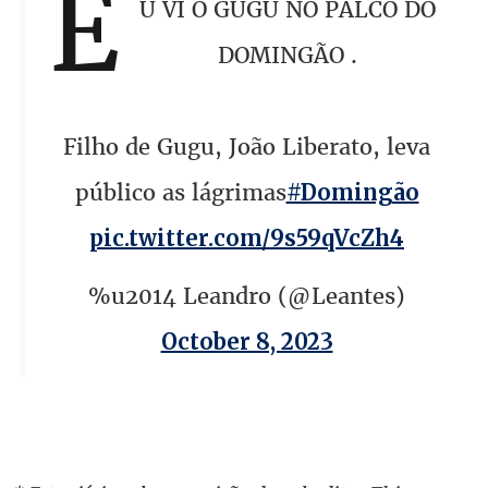
E
U VI O GUGU NO PALCO DO
DOMINGÃO .
Filho de Gugu, João Liberato, leva
público as lágrimas
#Domingão
pic.twitter.com/9s59qVcZh4
%u2014 Leandro (@Leantes)
October 8, 2023