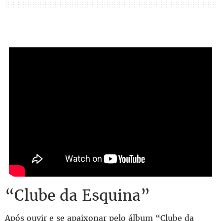
“Clube da Esquina”
Após ouvir e se apaixonar pelo álbum “Clube da