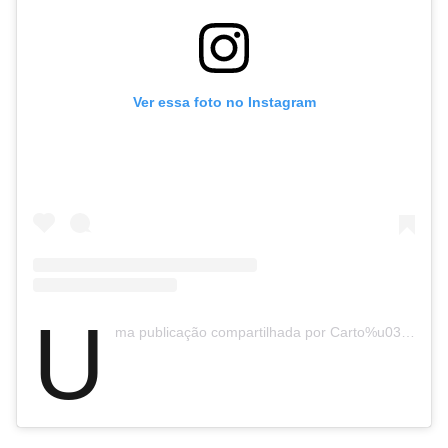
Ver essa foto no Instagram
U
ma publicação compartilhada por Carto%u0301rio De Itaipava (@cartoriodeitaipava)