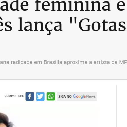
ade feminina e
ês lança "Gotas
na radicada em Brasília aproxima a artista da M
COMPARTILHE
SIGA NO