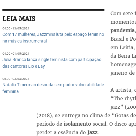
Com sete f
LEIA MAIS
momentos 
04:00 - 13/05/2021
pandemia
Com 17 mulheres, Jazzmin's luta pelo espaço feminino
Brasil e P
na música instrumental
em Leiria,
04:00 - 01/05/2021
da Beira L
Julia Branco lança single feminista com participação
homenagem
das cantoras Lio e Lay
janeiro de
06:00 - 03/04/2021
Natalia Timerman desnuda sem pudor vulnerabilidade
A artista,
feminina
“The rhyt
jazz” (20
(2018), se entrega no clima de “Gotas d
período de
isolamento
social. O disco a
perder a essência do
Jazz
.