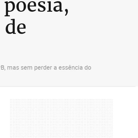
 poesia,
 de
PB, mas sem perder a essência do