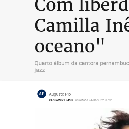
Com liberd
Camilla In
oceano"
Quarto álbum da cantora pernambuca
jazz
AP
Augusto Pio
24/05/2021 04:00
- atualizado 24/05/2021 07:31