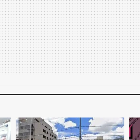
m que ela consegue estreitar o diálogo
 influenciaram sua trajetória como uma
is?
e, eu me considero uma boa cozinheira e,
tadora de histórias através da cozinha.
o em cozinha que se apropria muito bem
 colecionando como conhecimento na