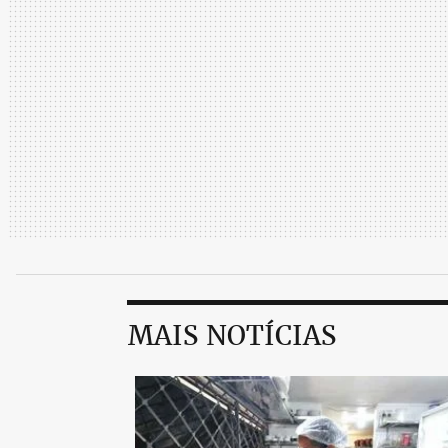
edição do disputado Eat art, um projeto e
entre cozinha e arte.
COM A PALAVRA...
AGNES FARKASVOLGYI
“Uma boa cozinheira”
Como os cursos de física e de belas-artes
das mais respeitadas chefs de Minas Gera
MAIS NOTÍCIAS
Adorei a chef respeitada, mas, na verdad
sobretudo, uma boa contadora ou interpre
Construí uma identidade no meu trabalh
de todas minhas formações e do que fui