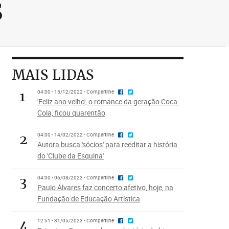
s
MAIS LIDAS
1
04:00 - 15/12/2022 - Compartilhe
'Feliz ano velho', o romance da geração Coca-
Cola, ficou quarentão
2
04:00 - 14/02/2022 - Compartilhe
Autora busca 'sócios' para reeditar a história
do 'Clube da Esquina'
3
04:00 - 06/08/2023 - Compartilhe
Paulo Álvares faz concerto afetivo, hoje, na
Fundação de Educação Artística
4
12:51 - 31/05/2023 - Compartilhe