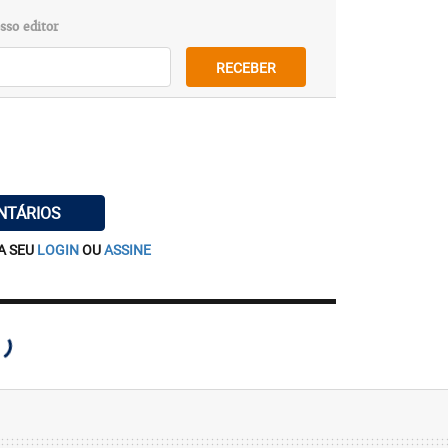
sso editor
RECEBER
NTÁRIOS
A SEU
LOGIN
OU
ASSINE
arni, Agnes pretende promover mais uma