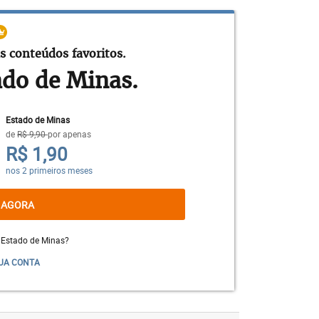
 assemblages, colagens e, por vezes,
s conteúdos favoritos.
ado de Minas.
gumas receitas de “afeto”. “Ovos quentes
Estado de Minas
, magret, foie gras). Mas a receita que
de
R$ 9,90
por apenas
R$ 1,90
 ou eventos em que cabe uma provocação
teralmente, um caldo de bruxa”, garante,
nos 2 primeiros meses
 AGORA
 Estado de Minas?
UA CONTA