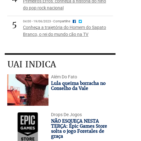
Primeiros Erros: conheça a história do hino
do pop rock nacional
5
04:00 - 19/06/2023 - Compartilhe
Conheça a trajetória do Homem do Sapato
Branco, o rei do mundo cão na TV
UAI INDICA
Além Do Fato
Lula queima borracha no
Conselho da Vale
Drops De Jogos
NÃO ESQUEÇA NESTA
TERÇA: Epic Games Store
solta o jogo Foretales de
graça