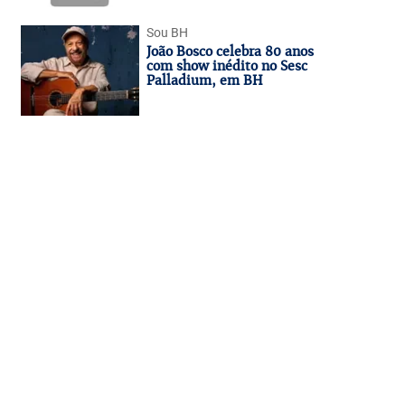
Sou BH
João Bosco celebra 80 anos
com show inédito no Sesc
Palladium, em BH